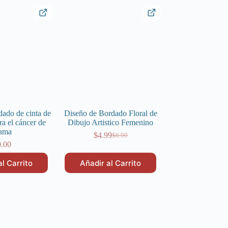
$6.99.
$4.99.
$6.99.
$4.99.
dado de cinta de
Diseño de Bordado Floral de
ra el cáncer de
Dibujo Artistico Femenino
ama
$
4.99
$
6.99
El
El
0.00
precio
precio
original
actual
al Carrito
Añadir al Carrito
era:
es:
$6.99.
$4.99.