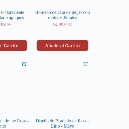
er floreciente
Bordado de cara de mujer con
dado apliques
motivos florales
9
$
4.99
$
6.99
$
6.99
El
El
El
El
precio
precio
precio
precio
original
actual
original
actual
era:
es:
era:
es:
al Carrito
Añadir al Carrito
$6.99.
$4.99.
$6.99.
$4.99.
dado the Rosa -
Diseño de Bordado de flor de
unio
Lirio - Mayo