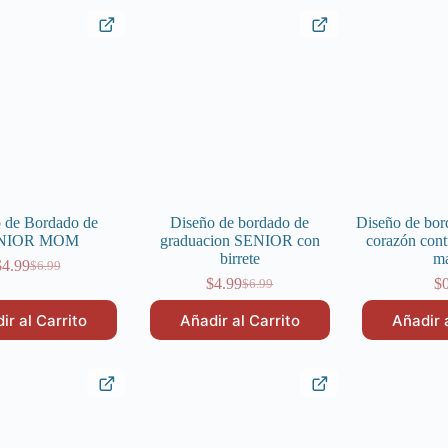
$6.99.
$4.99.
$6.99.
$4.99.
 de Bordado de
Diseño de bordado de
Diseño de bor
NIOR MOM
graduacion SENIOR con
corazón cont
birrete
m
$
4.99
$
6.99
El
El
$
4.99
$
$
6.99
precio
precio
El
El
original
actual
precio
precio
ir al Carrito
Añadir al Carrito
Añadir 
era:
es:
original
actual
$6.99.
$4.99.
era:
es:
$6.99.
$4.99.