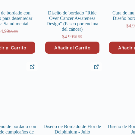
 de bordado con
Diseño de bordado "Ride
Cara de muj
o para desenredar
Over Cancer Awareness
Diseño bor
s: Salud mental
Design" (Paseo por encima
$
4.9
del cáncer)
$
4.99
$
6.99
El
El
$
4.99
$
6.99
precio
precio
El
El
original
actual
precio
precio
ir al Carrito
Añadir al Carrito
Añadir 
era:
es:
original
actual
$6.99.
$4.99.
era:
es:
$6.99.
$4.99.
eño de bordado con
Diseño de Bordado de Flor de
Diseño de Bor
 de cumpleaños de
Delphinium - Julio
J