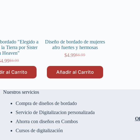
bordado "Elegido a
Diseño de bordado de mujeres
la Tierra por Sister
afro fuertes y hermosas
n Heaven"
$
4.99
$
6.99
El
El
$
4.99
$
6.99
El
El
precio
precio
precio
precio
original
actual
ir al Carrito
Añadir al Carrito
original
actual
era:
es:
era:
es:
$6.99.
$4.99.
$6.99.
$4.99.
Nuestros servicios
Compra de diseños de bordado
Servicio de Digitalizacion personalizada
Of
Ahorra con diseños en Combos
Cursos de digitalización