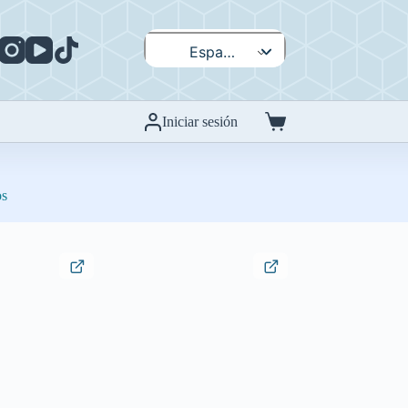
Español
English
Iniciar sesión
Carro
de
compra
os