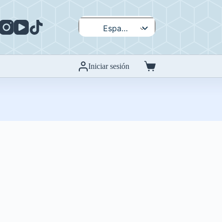
Español
English
Iniciar sesión
Carro
de
compra