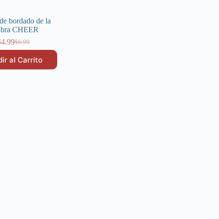
de bordado de la
abra CHEER
$
4.99
$
6.99
El
El
precio
precio
ir al Carrito
original
actual
era:
es:
$6.99.
$4.99.