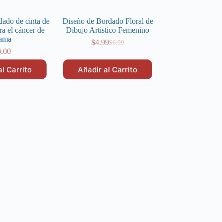
dado de cinta de
Diseño de Bordado Floral de
ra el cáncer de
Dibujo Artistico Femenino
ama
$
4.99
$
6.99
El
El
0.00
precio
precio
original
actual
al Carrito
Añadir al Carrito
era:
es:
$6.99.
$4.99.