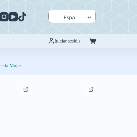
Español
English
Iniciar sesión
Carro
de
compra
de la Mujer