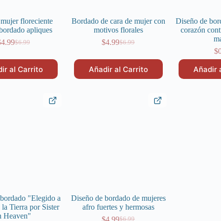
mujer floreciente
Bordado de cara de mujer con
Diseño de bor
bordado apliques
motivos florales
corazón cont
m
$
4.99
$
4.99
$
6.99
$
6.99
El
El
El
El
$
precio
precio
precio
precio
original
actual
original
actual
ir al Carrito
Añadir al Carrito
Añadir 
era:
es:
era:
es:
$6.99.
$4.99.
$6.99.
$4.99.
bordado "Elegido a
Diseño de bordado de mujeres
la Tierra por Sister
afro fuertes y hermosas
n Heaven"
$
4.99
$
6.99