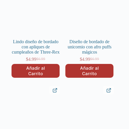
Lindo diseño de bordado
Diseño de bordado de
con apliques de
unicornio con afro puffs
cumpleaños de Three-Rex
mágicos
$
4.99
$
4.99
$
6.99
$
6.99
El
El
El
El
precio
precio
precio
precio
Añadir al
Añadir al
original
actual
original
actual
Carrito
Carrito
era:
es:
era:
es:
$6.99.
$4.99.
$6.99.
$4.99.