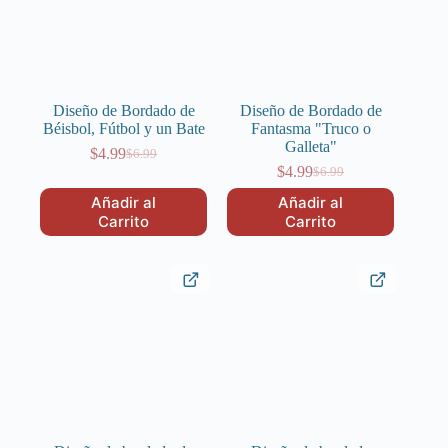
Diseño de Bordado de
Diseño de Bordado de
Béisbol, Fútbol y un Bate
Fantasma "Truco o
Galleta"
$
4.99
$
6.99
El
El
$
4.99
$
6.99
precio
precio
El
El
original
actual
precio
precio
Añadir al
Añadir al
era:
es:
original
actual
Carrito
Carrito
$6.99.
$4.99.
era:
es:
$6.99.
$4.99.