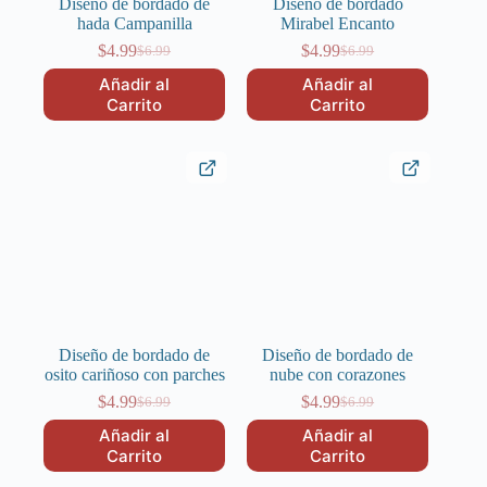
Diseño de bordado de
Diseño de bordado
hada Campanilla
Mirabel Encanto
$
4.99
$
4.99
$
6.99
$
6.99
El
El
El
El
precio
precio
precio
precio
Añadir al
Añadir al
original
actual
original
actual
Carrito
Carrito
era:
es:
era:
es:
$6.99.
$4.99.
$6.99.
$4.99.
Diseño de bordado de
Diseño de bordado de
osito cariñoso con parches
nube con corazones
$
4.99
$
4.99
$
6.99
$
6.99
El
El
El
El
precio
precio
precio
precio
Añadir al
Añadir al
original
actual
original
actual
Carrito
Carrito
era:
es:
era:
es: