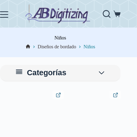
Saltar
al
contenido
Carro
de
compra
Niños
Diseños de bordado
Niños
Inicio
Categorías