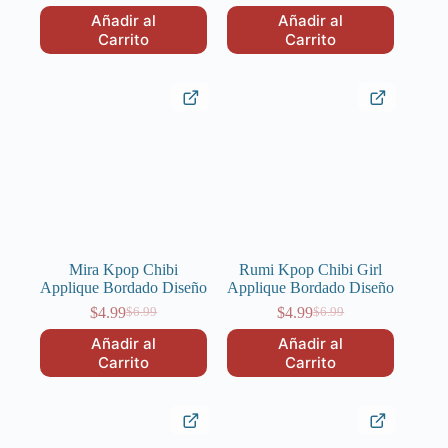
precio
precio
original
actual
Añadir al
Añadir al
original
actual
era:
es:
Carrito
Carrito
era:
es:
$6.99.
$4.99.
$6.99.
$4.99.
Mira Kpop Chibi
Rumi Kpop Chibi Girl
Applique Bordado Diseño
Applique Bordado Diseño
$
4.99
$
4.99
$
6.99
$
6.99
El
El
El
El
precio
precio
precio
precio
Añadir al
Añadir al
original
actual
original
actual
Carrito
Carrito
era:
es:
era:
es:
$6.99.
$4.99.
$6.99.
$4.99.