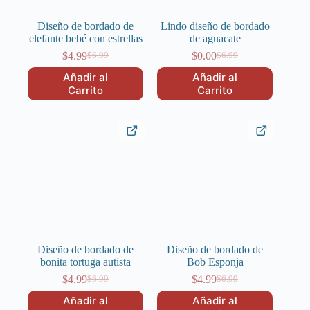
Diseño de bordado de
Lindo diseño de bordado
elefante bebé con estrellas
de aguacate
$
4.99
$
0.00
$
6.99
$
6.99
El
El
El
El
precio
precio
precio
precio
Añadir al
Añadir al
original
actual
original
actual
Carrito
Carrito
era:
es:
era:
es:
$6.99.
$4.99.
$6.99.
$0.00.
Diseño de bordado de
Diseño de bordado de
bonita tortuga autista
Bob Esponja
$
4.99
$
4.99
$
6.99
$
6.99
El
El
El
El
precio
precio
precio
precio
Añadir al
Añadir al
original
actual
original
actual