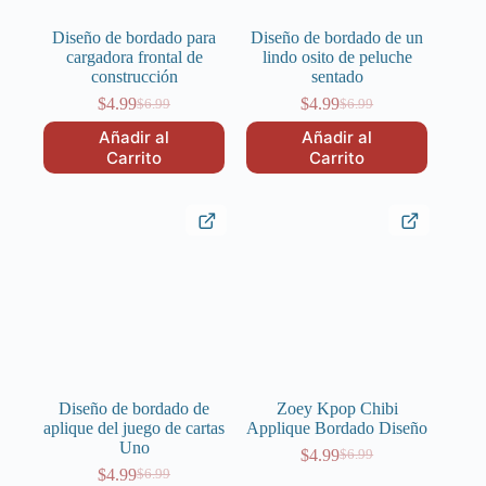
Diseño de bordado para
Diseño de bordado de un
cargadora frontal de
lindo osito de peluche
construcción
sentado
$
4.99
$
4.99
$
6.99
$
6.99
El
El
El
El
precio
precio
precio
precio
Añadir al
Añadir al
original
actual
original
actual
Carrito
Carrito
era:
es:
era:
es:
$6.99.
$4.99.
$6.99.
$4.99.
Diseño de bordado de
Zoey Kpop Chibi
aplique del juego de cartas
Applique Bordado Diseño
Uno
$
4.99
$
6.99
El
El
$
4.99
$
6.99
El
El
precio
precio