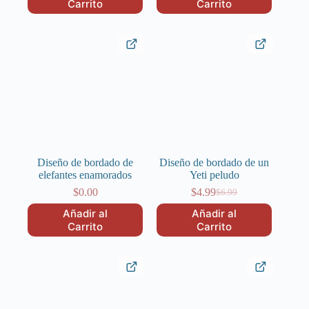
Carrito
Carrito
era:
es:
era:
es:
$6.99.
$4.99.
$6.99.
$4.99.
Diseño de bordado de
Diseño de bordado de un
elefantes enamorados
Yeti peludo
$
0.00
$
4.99
$
6.99
El
El
precio
precio
Añadir al
Añadir al
original
actual
Carrito
Carrito
era:
es:
$6.99.
$4.99.