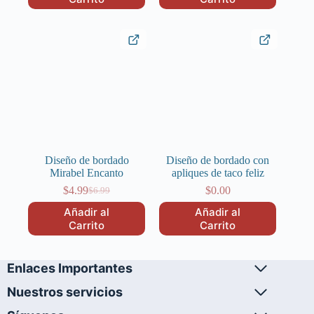
era:
es:
$6.99.
$4.99.
$6.99.
$4.99.
Diseño de bordado
Diseño de bordado con
Mirabel Encanto
apliques de taco feliz
$
4.99
$
0.00
$
6.99
El
El
precio
precio
Añadir al
Añadir al
original
actual
Carrito
Carrito
era:
es:
$6.99.
$4.99.
Enlaces Importantes
Nuestros servicios