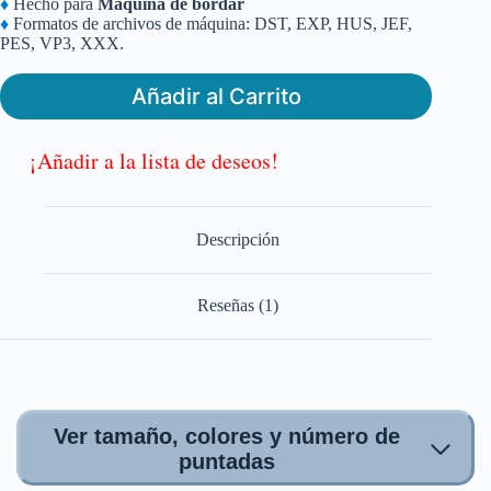
♦
Hecho para
Máquina de bordar
era:
es:
♦
Formatos de archivos de máquina: DST, EXP, HUS, JEF,
$6.99.
$4.99.
PES, VP3, XXX.
Añadir al Carrito
¡Añadir a la lista de deseos!
Descripción
Reseñas (1)
Ver tamaño, colores y número de
puntadas