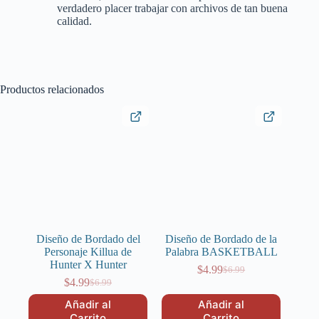
verdadero placer trabajar con archivos de tan buena
calidad.
Productos relacionados
Diseño de Bordado del
Diseño de Bordado de la
Personaje Killua de
Palabra BASKETBALL
Hunter X Hunter
$
4.99
$
6.99
El
El
$
4.99
$
6.99
El
El
precio
precio
precio
precio
original
actual
Añadir al
Añadir al
original
actual
era:
es:
Carrito
Carrito