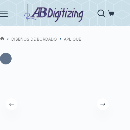
Saltar
al
contenido
Carro
de
compra
DISEÑOS DE BORDADO
APLIQUE
INICIO