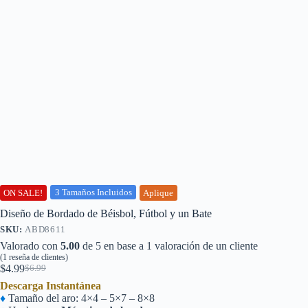
3 Tamaños Incluidos
ON SALE!
Aplique
Diseño de Bordado de Béisbol, Fútbol y un Bate
SKU:
ABD8611
Valorado con
5.00
de 5 en base a
1
valoración de un cliente
(
1
reseña de clientes)
$
4.99
$
6.99
El
El
Descarga Instantánea
precio
precio
♦
Tamaño del aro: 4×4 – 5×7 – 8×8
original
actual