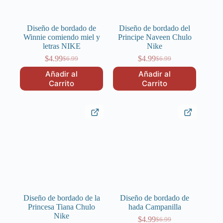
Diseño de bordado de
Diseño de bordado del
Winnie comiendo miel y
Principe Naveen Chulo
letras NIKE
Nike
$
4.99
$
4.99
$
6.99
$
6.99
El
El
El
El
precio
precio
precio
precio
Añadir al
Añadir al
original
actual
original
actual
Carrito
Carrito
era:
es:
era:
es:
$6.99.
$4.99.
$6.99.
$4.99.
Diseño de bordado de la
Diseño de bordado de
Princesa Tiana Chulo
hada Campanilla
Nike
$
4.99
$
6.99