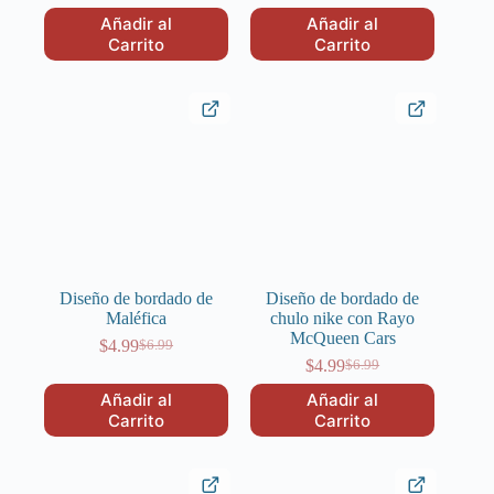
precio
precio
precio
precio
Añadir al
Añadir al
original
actual
original
actual
Carrito
Carrito
era:
es:
era:
es:
$6.99.
$4.99.
$6.99.
$4.99.
Diseño de bordado de
Diseño de bordado de
Maléfica
chulo nike con Rayo
McQueen Cars
$
4.99
$
6.99
El
El
$
4.99
$
6.99
precio
precio
El
El
original
actual
precio
precio
Añadir al
Añadir al
era:
es:
original
actual
Carrito
Carrito
$6.99.
$4.99.
era:
es:
$6.99.
$4.99.