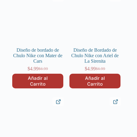
Diseño de bordado de
Diseño de Bordado de
Chulo Nike con Mater de
Chulo Nike con Ariel de
Cars
La Sirenita
$
4.99
$
4.99
$
6.99
$
6.99
El
El
El
El
precio
precio
precio
precio
Añadir al
Añadir al
original
actual
original
actual
Carrito
Carrito
era:
es:
era:
es:
$6.99.
$4.99.
$6.99.
$4.99.