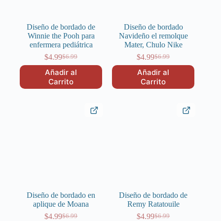
Diseño de bordado de
Diseño de bordado
Winnie the Pooh para
Navideño el remolque
enfermera pediátrica
Mater, Chulo Nike
$
4.99
$
4.99
$
6.99
$
6.99
El
El
El
El
precio
precio
precio
precio
Añadir al
Añadir al
original
actual
original
actual
Carrito
Carrito
era:
es:
era:
es:
$6.99.
$4.99.
$6.99.
$4.99.
Diseño de bordado en
Diseño de bordado de
aplique de Moana
Remy Ratatouile
$
4.99
$
4.99
$
6.99
$
6.99
El
El
El
El