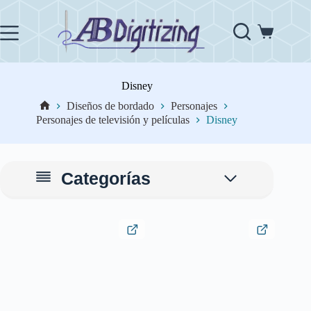
Saltar
al
contenido
Carro
de
compra
Disney
Diseños de bordado
Personajes
Inicio
Personajes de televisión y películas
Disney
Categorías