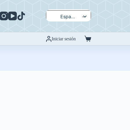
Español
English
Iniciar sesión
Carro
de
compra