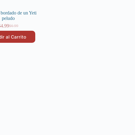
 bordado de un Yeti
peludo
$
4.99
$
6.99
El
El
precio
precio
ir al Carrito
original
actual
era:
es:
$6.99.
$4.99.