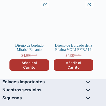
Diseño de bordado
Diseño de Bordado de la
Mirabel Encanto
Palabra VOLLEYBALL
$
4.99
$
4.99
$
6.99
$
6.99
El
El
El
El
precio
precio
precio
precio
Añadir al
Añadir al
original
actual
original
actual
Carrito
Carrito
era:
es:
era:
es:
$6.99.
$4.99.
$6.99.
$4.99.
Enlaces Importantes
Nuestros servicios
Síguenos