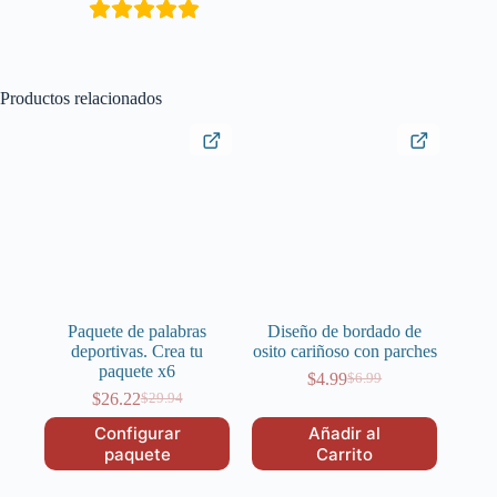
Productos relacionados
Paquete de palabras
Diseño de bordado de
deportivas. Crea tu
osito cariñoso con parches
paquete x6
$
4.99
$
6.99
El
El
$
26.22
$
29.94
El
El
precio
precio
precio
precio
original
actual
Configurar
Añadir al
original
actual
era:
es:
paquete
Carrito
era:
es:
$6.99.
$4.99.
$29.94.
$26.22.