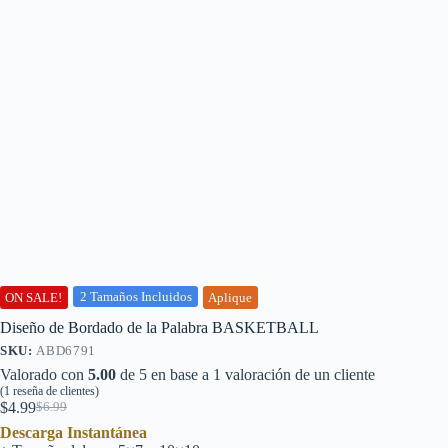
2 Tamaños Incluidos
ON SALE!
Aplique
Diseño de Bordado de la Palabra BASKETBALL
SKU:
ABD6791
Valorado con
5.00
de 5 en base a
1
valoración de un cliente
(
1
reseña de clientes)
$
4.99
$
6.99
El
El
Descarga Instantánea
precio
precio