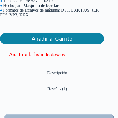
♦
Tamaño del aro: 5×7 – 10×10
original
actual
♦
Hecho para
Máquina de bordar
era:
es:
♦
Formatos de archivos de máquina: DST, EXP, HUS, JEF,
$6.99.
$4.99.
PES, VP3, XXX.
Añadir al Carrito
¡Añadir a la lista de deseos!
Descripción
Reseñas (1)