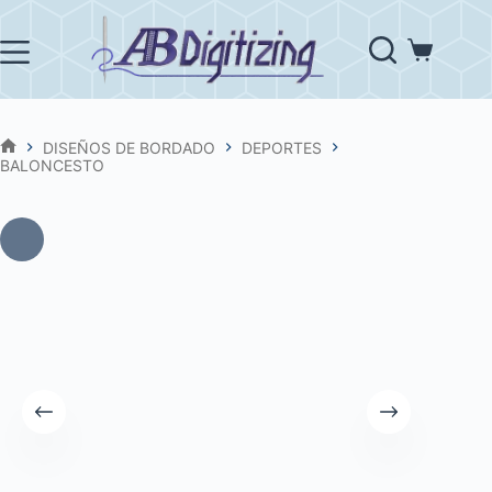
Saltar
al
contenido
Carro
de
compra
DISEÑOS DE BORDADO
DEPORTES
INICIO
BALONCESTO